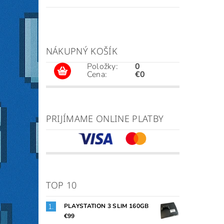
NÁKUPNÝ KOŠÍK
Položky:
0
Cena:
€0
PRIJÍMAME ONLINE PLATBY
TOP 10
PLAYSTATION 3 SLIM 160GB
€99