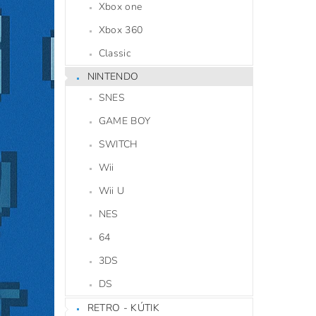
Xbox one
Xbox 360
Classic
NINTENDO
SNES
GAME BOY
SWITCH
Wii
Wii U
NES
64
3DS
DS
RETRO - KÚTIK