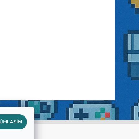
ÚHLASÍM