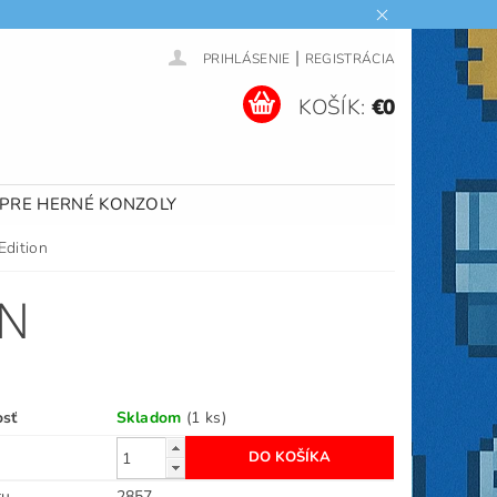
|
PRIHLÁSENIE
REGISTRÁCIA
KOŠÍK:
€0
 PRE HERNÉ KONZOLY
dition
ON
osť
Skladom
(1 ks)
ru
2857