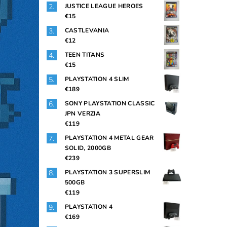
JUSTICE LEAGUE HEROES
€15
CASTLEVANIA
€12
TEEN TITANS
€15
PLAYSTATION 4 SLIM
€189
SONY PLAYSTATION CLASSIC
JPN VERZIA
€119
PLAYSTATION 4 METAL GEAR
SOLID, 2000GB
€239
PLAYSTATION 3 SUPERSLIM
500GB
€119
PLAYSTATION 4
€169