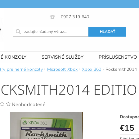
0907 319 640
NÉ KONZOLY
SERVISNÉ SLUŽBY
PRÍSLUŠENSTVO
 PODMIENKY
KONTAKTY
Hry pre herné konzoly
Microsoft Xbox
Xbox 360
Rocksmith2014 E
CKSMITH2014 EDITI
Neohodnotené
Dostupn
€15
Kód tova