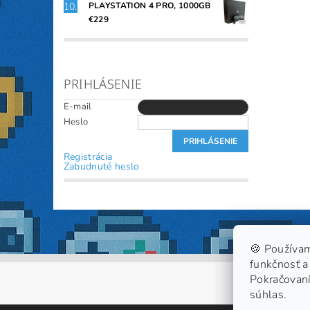
PLAYSTATION 4 PRO, 1000GB
€229
PRIHLÁSENIE
E-mail
Heslo
Registrácia
Zabudnuté heslo
🍪 Používam
funkčnosť a 
Pokračovaní
súhlas.
Viac