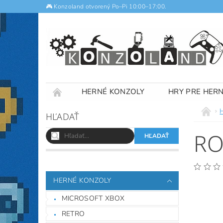
🎮 Konzoland otvorený Po–Pi 10:00–17:00.
HERNÉ KONZOLY
HRY PRE HER
NOTEBOOKY
VÝKUP
OBCHODNÉ
HĽADAŤ
RO
HERNÉ KONZOLY
MICROSOFT XBOX
RETRO