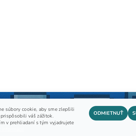
e súbory cookie, aby sme zlepšili
ODMIETNUŤ
S
prispôsobili váš zážitok.
m v prehliadaní s tým vyjadrujete
GDPR
 informácií