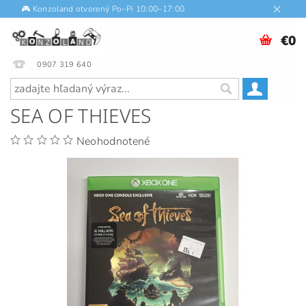
🎮 Konzoland otvorený Po–Pi 10:00–17:00.
€0
0907 319 640
SEA OF THIEVES
Neohodnotené