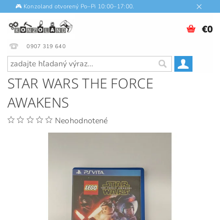
🎮 Konzoland otvorený Po–Pi 10:00–17:00.
€0
0907 319 640
STAR WARS THE FORCE
AWAKENS
Neohodnotené