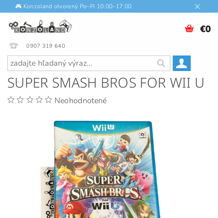
🎮 Konzoland otvorený Po–Pi 10:00–17:00.
€0
0907 319 640
SUPER SMASH BROS FOR WII U
Neohodnotené