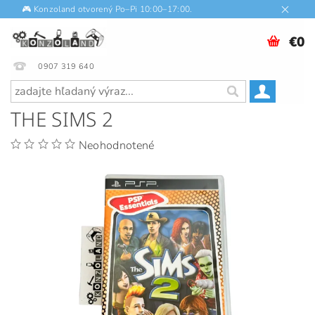
🎮 Konzoland otvorený Po–Pi 10:00–17:00.
€0
0907 319 640
THE SIMS 2
Neohodnotené