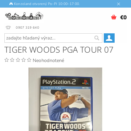
🎮 Konzoland otvorený Po–Pi 10:00–17:00.
€0
0907 319 640
TIGER WOODS PGA TOUR 07
Neohodnotené