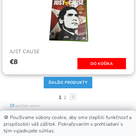
JUST CAUSE
€8
ĎALŠIE PRODUKTY
1
2
19
položiek celkom
🍪 Používame súbory cookie, aby sme zlepšili funkčnosť a
prispôsobili váš zážitok. Pokračovaním v prehliadaní s
tým vyjadrujete súhlas.
Viac informácií
GDPR