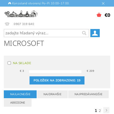
🎮 Konzoland otvorený Po–Pi 10:00–17:00.
€0
0907 319 640
MICROSOFT
NA SKLADE
€
3
€
209
POLOŽIEK NA ZOBRAZENIE:
19
NAJLACNEJŠIE
NAJDRAHŠIE
NAJPREDÁVANEJŠIE
ABECEDNE
1
2