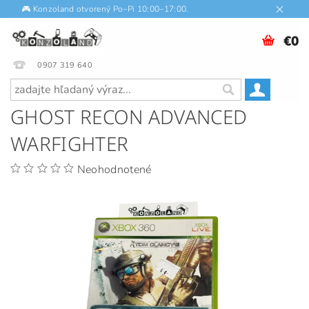
🎮 Konzoland otvorený Po–Pi 10:00–17:00.
€0
0907 319 640
GHOST RECON ADVANCED
WARFIGHTER
Neohodnotené